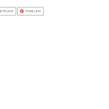
S
TWEETELÉS
PINELÉS
ETELEM
PINELEM
ON
TWITTEREN
PINTERESTEN