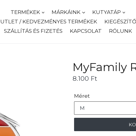
TERMÉKEK
MÁRKÁINK
KUTYATÁP
UTLET / KEDVEZMÉNYES TERMÉKEK
KIEGÉSZÍT
SZÁLLÍTÁS ÉS FIZETÉS
KAPCSOLAT
RÓLUNK
MyFamily R
Ár
8.100 Ft
Méret
KO