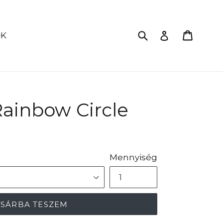
Küldés
Kosár
Bejelentkez
ŐK
ainbow Circle
Mennyiség
SÁRBA TESZEM