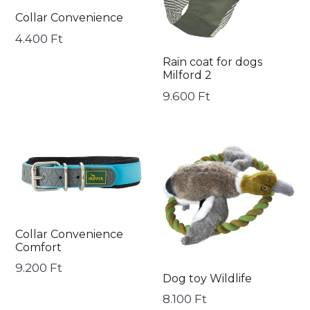
2
Collar Convenience
Ár
4.400 Ft
Rain coat for dogs
Milford 2
Ár
9.600 Ft
Collar
Dog
Convenience
toy
Comfort
Wildlife
Collar Convenience
Comfort
Ár
9.200 Ft
Dog toy Wildlife
Ár
8.100 Ft