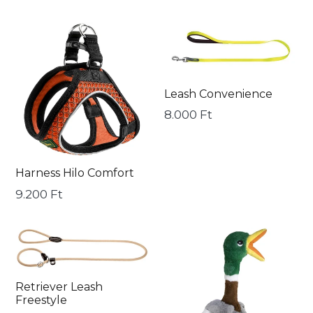
Harness
Leash
Hilo
Convenience
Comfort
Leash Convenience
Ár
8.000 Ft
Harness Hilo Comfort
Ár
9.200 Ft
Retriever
Dog
Leash
toy
Freestyle
KONG®
Retriever Leash
Shakers™
Freestyle
Honkers