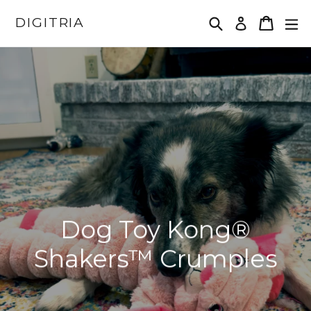
Ugrás
Keresés
Kosár
DIGITRIA
Bejelentk
a
tartalomhoz
Szünet
Dog Toy Kong®
Shakers™ Crumples