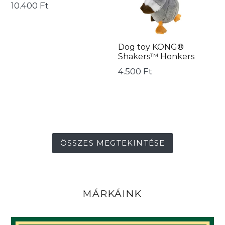
Ár
10.400 Ft
Dog toy KONG®
Shakers™ Honkers
Ár
4.500 Ft
ÖSSZES MEGTEKINTÉSE
MÁRKÁINK