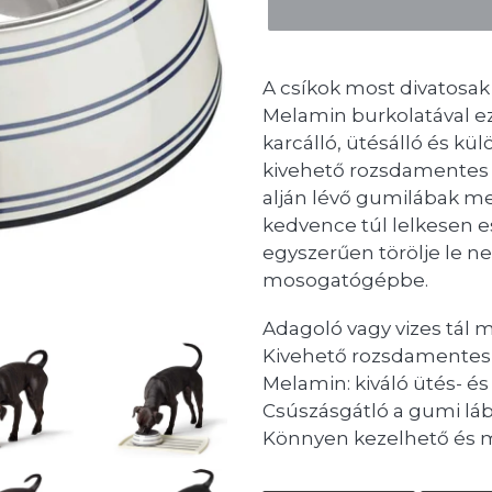
A csíkok most divatosak
Melamin burkolatával e
karcálló, ütésálló és kü
kivehető rozsdamentes a
alján lévő gumilábak me
kedvence túl lelkesen esz
egyszerűen törölje le n
mosogatógépbe.
Adagoló vagy vizes tál 
Kivehető rozsdamentes a
Melamin: kiváló ütés- és
Csúszásgátló a gumi l
Könnyen kezelhető és