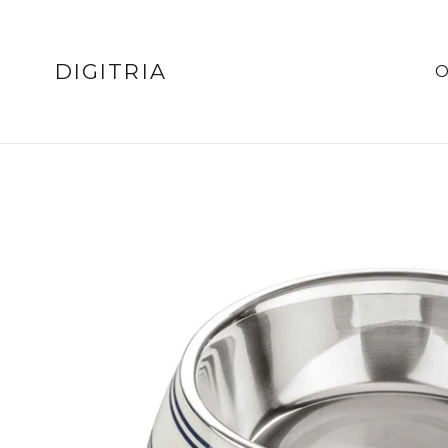
Ugrás
a
tartalomhoz
DIGITRIA
O