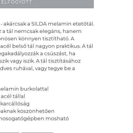
ELFOGYOTT
 - akárcsak a SILDA melamin etetőtál.
z a tál nemcsak elegáns, hanem
lönösen könnyen tisztítható. A
cél belső tál nagyon praktikus. A tál
gakadályozzák a csúszást, ha
ik vagy iszik. A tál tisztításához
edves ruhával, vagy tegye be a
melamin burkolattal
cél tállal
 karcállóság
ábaknak köszönhetően
 mosogatógépben mosható