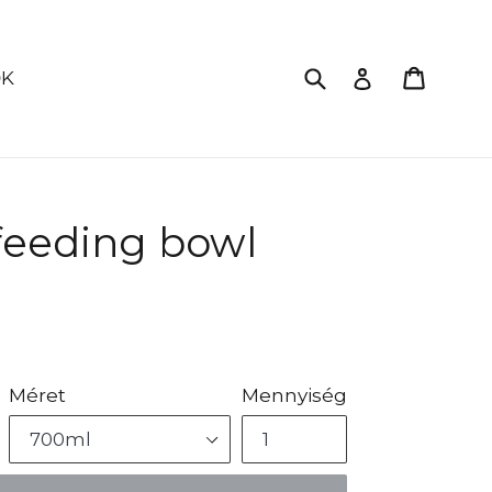
Küldés
Kosár
Bejelentkez
ŐK
feeding bowl
Méret
Mennyiség