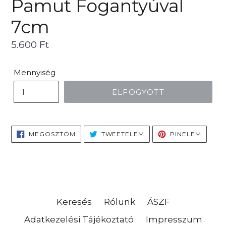
Pamut Fogantyúval
7cm
Ár
5.600 Ft
Mennyiség
ELFOGYOTT
MEGOSZTÁS
TWEETELÉS
PINELÉ
MEGOSZTOM
TWEETELEM
PINELEM
FACEBOOKON
TWITTEREN
PINTE
Keresés
Rólunk
ÁSZF
Adatkezelési Tájékoztató
Impresszum