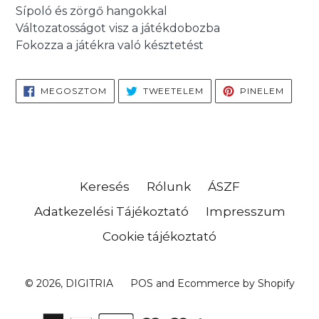
Sípoló és zörgő hangokkal
Változatosságot visz a játékdobozba
Fokozza a játékra való késztetést
MEGOSZTÁS
TWEETELÉS
PINELÉ
MEGOSZTOM
TWEETELEM
PINELEM
FACEBOOKON
TWITTEREN
PINTE
Keresés
Rólunk
ÁSZF
Adatkezelési Tájékoztató
Impresszum
Cookie tájékoztató
© 2026,
DIGITRIA
POS
and
Ecommerce by Shopify