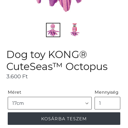
Dog toy KONG®
CuteSeas™ Octopus
Ár
3.600 Ft
Méret
Mennyiség
KOSÁRBA TESZEM