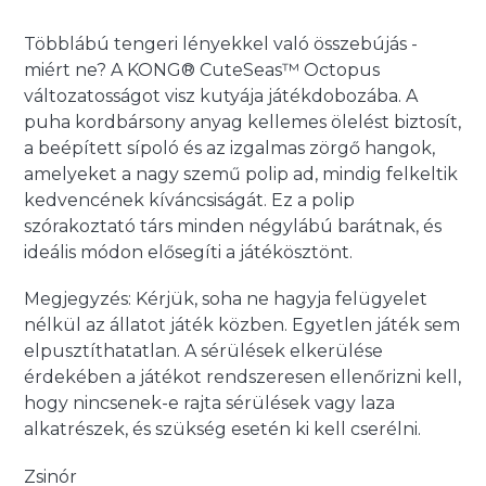
Többlábú tengeri lényekkel való összebújás -
miért ne? A KONG® CuteSeas™ Octopus
változatosságot visz kutyája játékdobozába. A
puha kordbársony anyag kellemes ölelést biztosít,
a beépített sípoló és az izgalmas zörgő hangok,
amelyeket a nagy szemű polip ad, mindig felkeltik
kedvencének kíváncsiságát. Ez a polip
szórakoztató társ minden négylábú barátnak, és
ideális módon elősegíti a játékösztönt.
Megjegyzés: Kérjük, soha ne hagyja felügyelet
nélkül az állatot játék közben. Egyetlen játék sem
elpusztíthatatlan. A sérülések elkerülése
érdekében a játékot rendszeresen ellenőrizni kell,
hogy nincsenek-e rajta sérülések vagy laza
alkatrészek, és szükség esetén ki kell cserélni.
Zsinór