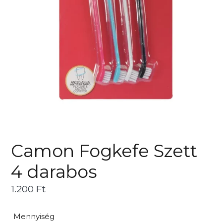
Camon Fogkefe Szett
4 darabos
Ár
1.200 Ft
Mennyiség