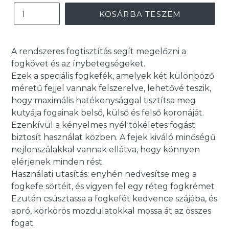
KOSÁRBA TESZEM
A rendszeres fogtisztítás segít megelőzni a
fogkövet és az ínybetegségeket.
Ezek a speciális fogkefék, amelyek két különböző
méretű fejjel vannak felszerelve, lehetővé teszik,
hogy maximális hatékonysággal tisztítsa meg
kutyája fogainak belső, külső és felső koronáját.
Ezenkívül a kényelmes nyél tökéletes fogást
biztosít használat közben. A fejek kiváló minőségű
nejlonszálakkal vannak ellátva, hogy könnyen
elérjenek minden rést.
Használati utasítás: enyhén nedvesítse meg a
fogkefe sörtéit, és vigyen fel egy réteg fogkrémet
Ezután csúsztassa a fogkefét kedvence szájába, és
apró, körkörös mozdulatokkal mossa át az összes
fogat.