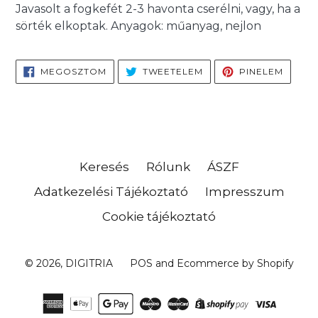
Javasolt a fogkefét 2-3 havonta cserélni, vagy, ha a
sörték elkoptak. Anyagok: műanyag, nejlon
MEGOSZTÁS
TWEETELÉS
PINELÉ
MEGOSZTOM
TWEETELEM
PINELEM
FACEBOOKON
TWITTEREN
PINTE
Keresés
Rólunk
ÁSZF
Adatkezelési Tájékoztató
Impresszum
Cookie tájékoztató
© 2026,
DIGITRIA
POS
and
Ecommerce by Shopify